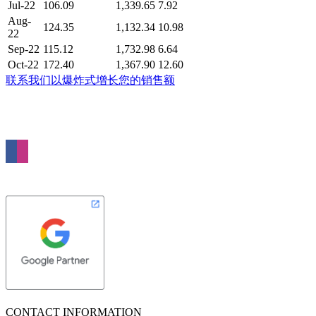
Jul-22
106.09
1,339.65
7.92
Aug-
124.35
1,132.34
10.98
22
Sep-22
115.12
1,732.98
6.64
Oct-22
172.40
1,367.90
12.60
联系我们以爆炸式增长您的销售额
Nebula Media is a full service digital agency based in London. We specialise in
Web Design, Online Advertising and Search Marketing. Our passion is to grow
your business through the power of the Internet.
CONTACT INFORMATION