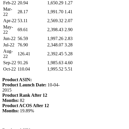
Feb-22
20.94
1,650.29
1.27
Mar-
28.17
1,991.70
1.41
22
Apr-22
53.11
2,569.32
2.07
May-
69.61
2,398.43
2.90
22
Jun-22
56.59
1,997.26
2.83
Jul-22
76.90
2,348.07
3.28
Aug-
126.41
2,392.45
5.28
22
Sep-22
91.26
1,985.63
4.60
Oct-22
110.04
1,995.52
5.51
Product ASIN:
Product Launch Date:
10-04-
2015
Product Rank After 12
Months:
82
Product ACOS After 12
Months:
19.89%