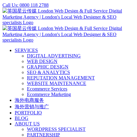
Skip
Call Us: 0800 118 2788
to
content
SERVICES
DIGITAL ADVERTISING
WEB DESIGN
GRAPHIC DESIGN
SEO & ANALYTICS
REPUTATION MANAGEMENT
WEBSITE MAINTENANCE
Ecommerce Services
Ecommerce Marketing
海外电商服务
海外营销与推广
PORTFOLIO
BLOG
ABOUT US
WORDPRESS SPECIALIST
PARTNERSHIP