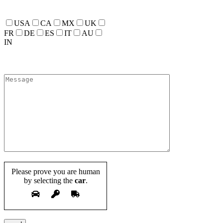
Current Sell On?
USA
CA
MX
UK
FR
DE
ES
IT
AU
IN
What Do You need help with?
Please prove you are human
by selecting the
car
.