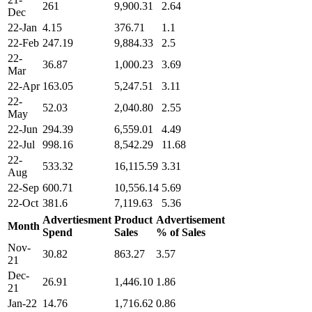
261
9,900.31
2.64
Dec
22-Jan
4.15
376.71
1.1
22-Feb
247.19
9,884.33
2.5
22-
36.87
1,000.23
3.69
Mar
22-Apr
163.05
5,247.51
3.11
22-
52.03
2,040.80
2.55
May
22-Jun
294.39
6,559.01
4.49
22-Jul
998.16
8,542.29
11.68
22-
533.32
16,115.59
3.31
Aug
22-Sep
600.71
10,556.14
5.69
22-Oct
381.6
7,119.63
5.36
Advertiesment
Product
Advertisement
Month
Spend
Sales
% of Sales
Nov-
30.82
863.27
3.57
21
Dec-
26.91
1,446.10
1.86
21
Jan-22
14.76
1,716.62
0.86