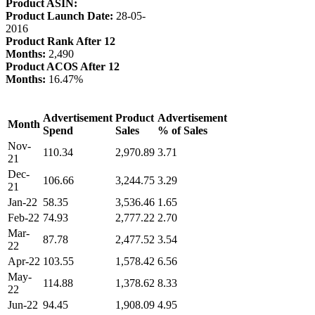
Product ASIN:
Product Launch Date:
28-05-
2016
Product Rank After 12
Months:
2,490
Product ACOS After 12
Months:
16.47%
Advertisement
Product
Advertisement
Month
Spend
Sales
% of Sales
Nov-
110.34
2,970.89
3.71
21
Dec-
106.66
3,244.75
3.29
21
Jan-22
58.35
3,536.46
1.65
Feb-22
74.93
2,777.22
2.70
Mar-
87.78
2,477.52
3.54
22
Apr-22
103.55
1,578.42
6.56
May-
114.88
1,378.62
8.33
22
Jun-22
94.45
1,908.09
4.95